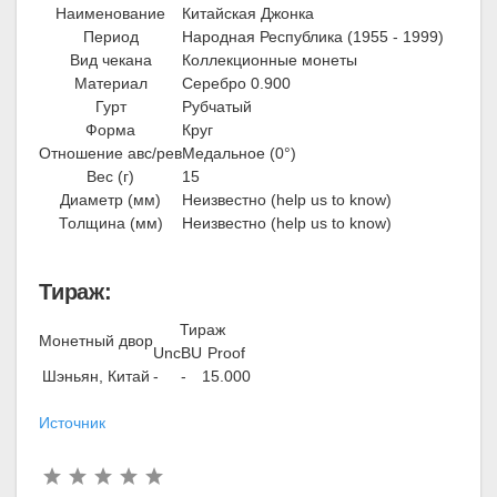
Наименование
Китайская Джонка
Период
Народная Республика (1955 - 1999)
Вид чекана
Коллекционные монеты
Материал
Серебро 0.900
Гурт
Рубчатый
Форма
Круг
Отношение авс/рев
Медальное (0°)
Вес (г)
15
Диаметр (мм)
Неизвестно (help us to know)
Толщина (мм)
Неизвестно (help us to know)
Тираж:
Тираж
Монетный двор
Unc
BU
Proof
Шэньян, Китай
-
-
15.000
Источник