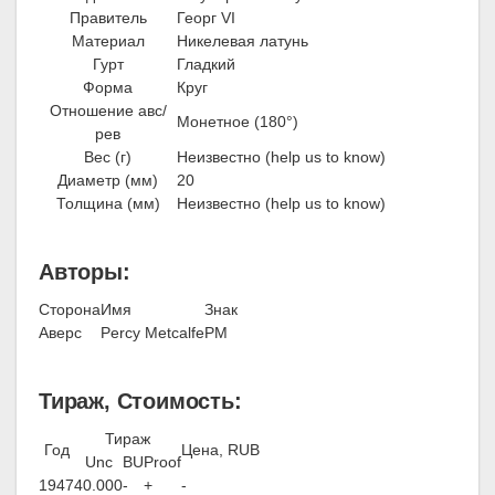
Правитель
Георг VI
Материал
Никелевая латунь
Гурт
Гладкий
Форма
Круг
Отношение авс/
Монетное (180°)
рев
Вес (г)
Неизвестно (help us to know)
Диаметр (мм)
20
Толщина (мм)
Неизвестно (help us to know)
Авторы:
Сторона
Имя
Знак
Аверс
Percy Metcalfe
PM
Тираж, Стоимость:
Тираж
Год
Цена, RUB
Unc
BU
Proof
1947
40.000
-
+
-