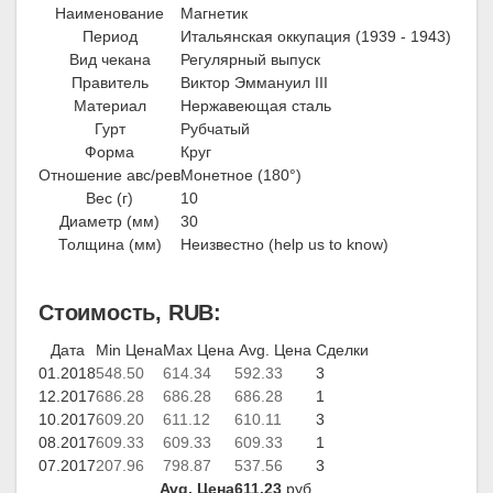
Наименование
Магнетик
Период
Итальянская оккупация (1939 - 1943)
Вид чекана
Регулярный выпуск
Правитель
Виктор Эммануил III
Материал
Нержавеющая сталь
Гурт
Рубчатый
Форма
Круг
Отношение авс/рев
Монетное (180°)
Вес (г)
10
Диаметр (мм)
30
Толщина (мм)
Неизвестно (help us to know)
Стоимость, RUB:
Дата
Min Цена
Max Цена
Avg. Цена
Сделки
01.2018
548.50
614.34
592.33
3
12.2017
686.28
686.28
686.28
1
10.2017
609.20
611.12
610.11
3
08.2017
609.33
609.33
609.33
1
07.2017
207.96
798.87
537.56
3
Avg. Цена
611.23
руб.