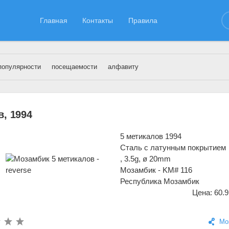
Главная
Контакты
Правила
популярности
посещаемости
алфавиту
замбик
» Страница 6
, 1994
5 метикалов 1994
Сталь с латунным покрытием
, 3.5g, ø 20mm
Мозамбик - KM# 116
Республика Мозамбик
Цена: 60.9
Мо