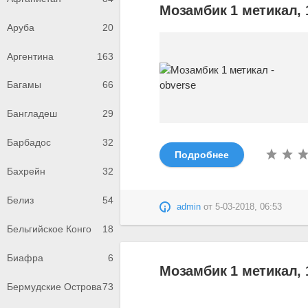
Мозамбик 1 метикал, 
Аруба
20
Аргентина
163
Багамы
66
Бангладеш
29
Барбадос
32
Подробнее
Бахрейн
32
Белиз
54
admin
от
5-03-2018, 06:53
Бельгийское Конго
18
Биафра
6
Мозамбик 1 метикал, 
Бермудские Острова
73