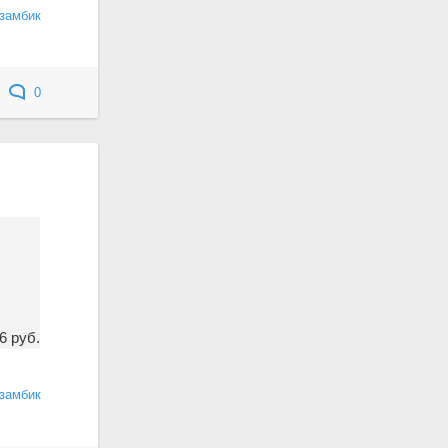
замбик
0
6 руб.
замбик