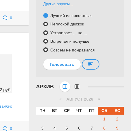
Другие опросы...
Лучший из новостных
0
Неплохой движок
Устраивает ... но ...
Встречал и получше
Совсем не понравился
Голосовать
АРХИВ
2 руб.
«
АВГУСТ 2026 »
замбик
ПН
ВТ
СР
ЧТ
ПТ
СБ
ВС
1
2
3
4
5
6
7
8
9
0