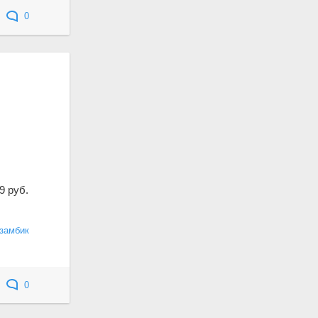
0
9 руб.
замбик
0