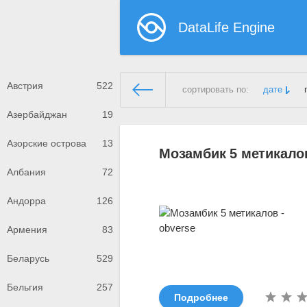
DataLife Engine
Австрия
522
сортировать по:
дате
Азербайджан
19
Демонстрационный сайт
»
Мо
Азорские острова
13
Мозамбик 5 метикалов
Албания
72
Андорра
126
Армения
83
Беларусь
529
Бельгия
257
Подробнее