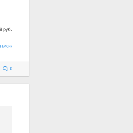
8 руб.
замбик
0