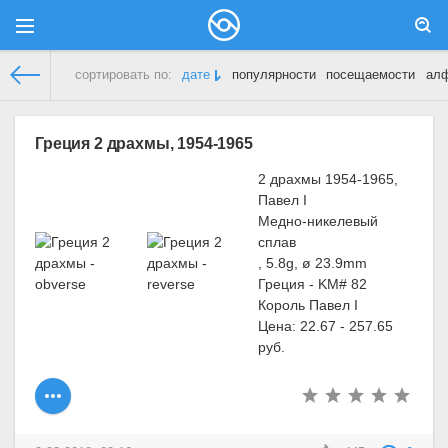
сортировать по:
дате
популярности
посещаемости
ал
Демонстрационный сайт
»
Греция
» Страница 7
Греция 2 драхмы, 1954-1965
2 драхмы 1954-1965,
Павел I
Медно-никелевый
сплав
, 5.8g, ø 23.9mm
Греция - KM# 82
Король Павел I
Цена: 22.67 - 257.65
руб.