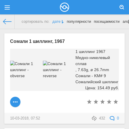
сортировать по:
дате
популярности
посещаемости
ал
Демонстрационный сайт
»
Сомали
» Страница 13
Сомали 1 шиллинг, 1967
1 шиллинг 1967
Медно-никелевый
сплав
, 7.63g, ø 26.7mm
Сомали - KM# 9
Сомалийский шиллинг
Цена: 154.49 руб.
10-03-2018, 07:52
432
0