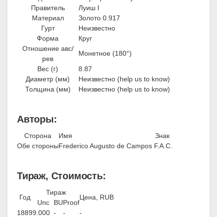
Правитель
Луиш I
Материал
Золото 0.917
Гурт
Неизвестно
Форма
Круг
Отношение авс/
Монетное (180°)
рев
Вес (г)
8.87
Диаметр (мм)
Неизвестно (help us to know)
Толщина (мм)
Неизвестно (help us to know)
Авторы:
Сторона
Имя
Знак
Обе стороны
Frederico Augusto de Campos
F.A.C.
Тираж, Стоимость:
Тираж
Год
Цена, RUB
Unc
BU
Proof
1889
9.000
-
-
-