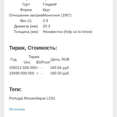
Гурт
Гладкий
Форма
Круг
Отношение авс/рев
Монетное (180°)
Вес (г)
2.9
Диаметр (мм)
20.3
Толщина (мм)
Неизвестно (help us to know)
Тираж, Стоимость:
Тираж
Год
Цена, RUB
Unc
BU
Proof
1950
12.500.000
+
-
183.64 руб.
1949
8.000.000
+
-
180.50 руб.
Теги:
Portugal Mozambique LC61
Источник