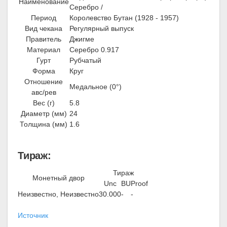
Наименование
Серебро /
Период
Королевство Бутан (1928 - 1957)
Вид чекана
Регулярный выпуск
Правитель
Джигме
Материал
Серебро 0.917
Гурт
Рубчатый
Форма
Круг
Отношение
Медальное (0°)
авс/рев
Вес (г)
5.8
Диаметр (мм)
24
Толщина (мм)
1.6
Тираж:
Тираж
Монетный двор
Unc
BU
Proof
Неизвестно, Неизвестно
30.000
-
-
Источник