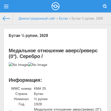
Демонстрационный сайт
»
Бутан
» Бутан ½ рупии, 1928
Бутан ½ рупии, 1928
Медальное отношение аверс/реверс
(0°). Серебро /
Информация:
WWC номер
KM# 25
Страна
Бутан
Номинал
½ рупии
Год
1928
Медальное отношение аверс/реверс (0°).