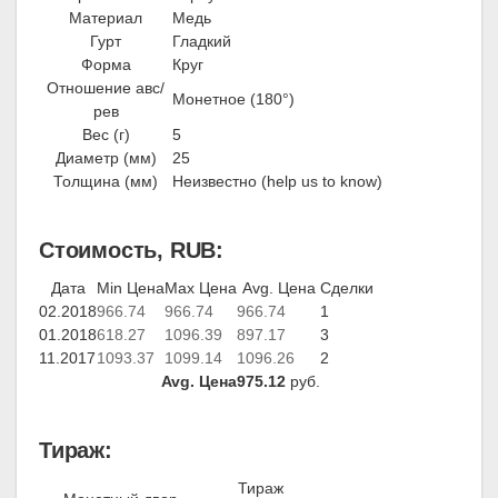
Материал
Медь
Гурт
Гладкий
Форма
Круг
Отношение авс/
Монетное (180°)
рев
Вес (г)
5
Диаметр (мм)
25
Толщина (мм)
Неизвестно (help us to know)
Стоимость, RUB:
Дата
Min Цена
Max Цена
Avg. Цена
Сделки
02.2018
966.74
966.74
966.74
1
01.2018
618.27
1096.39
897.17
3
11.2017
1093.37
1099.14
1096.26
2
Avg. Цена
975.12
руб.
Тираж:
Тираж